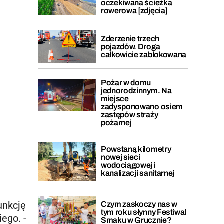
oczekiwana ścieżka
rowerowa [zdjęcia]
Zderzenie trzech
pojazdów. Droga
całkowicie zablokowana
Pożar w domu
jednorodzinnym. Na
miejsce
zadysponowano osiem
zastępów straży
pożarnej
Powstaną kilometry
nowej sieci
wodociągowej i
kanalizacji sanitarnej
unkcję
Czym zaskoczy nas w
tym roku słynny Festiwal
ego. -
Smaku w Grucznie?