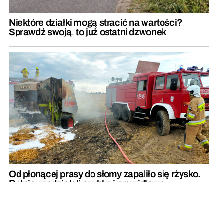
Niektóre działki mogą stracić na wartości?
Sprawdź swoją, to już ostatni dzwonek
Od płonącej prasy do słomy zapaliło się rżysko.
Rolnicy zadziałali szybko i prawidłowo
REKLAMA