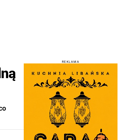
REKLAMA
dną
co