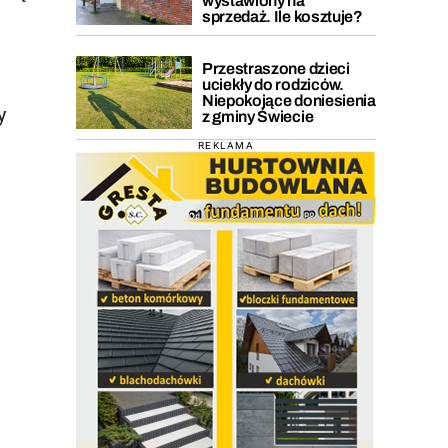
wystawiony na
sprzedaż. Ile kosztuje?
Przestraszone dzieci
uciekły do rodziców.
Niepokojące doniesienia
y
z gminy Świecie
REKLAMA