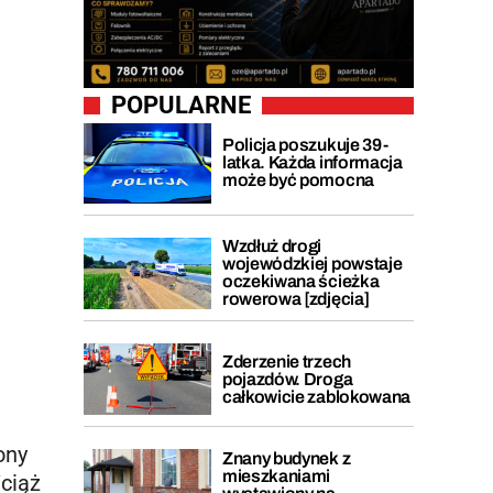
POPULARNE
Policja poszukuje 39-
latka. Każda informacja
może być pomocna
Wzdłuż drogi
wojewódzkiej powstaje
oczekiwana ścieżka
rowerowa [zdjęcia]
Zderzenie trzech
pojazdów. Droga
całkowicie zablokowana
ony
Znany budynek z
mieszkaniami
ciąż