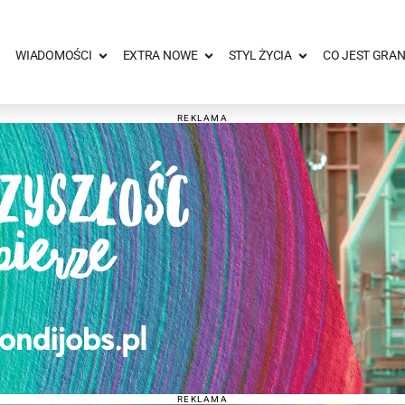
WIADOMOŚCI
EXTRA NOWE
STYL ŻYCIA
CO JEST GRAN
REKLAMA
REKLAMA