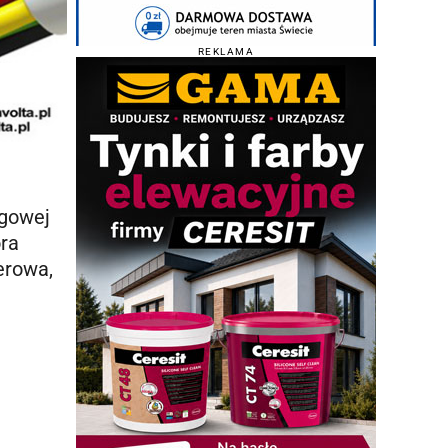
REKLAMA
ągowej
óra
erowa,