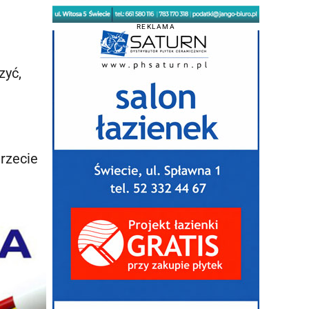
REKLAMA
zyć,
trzecie