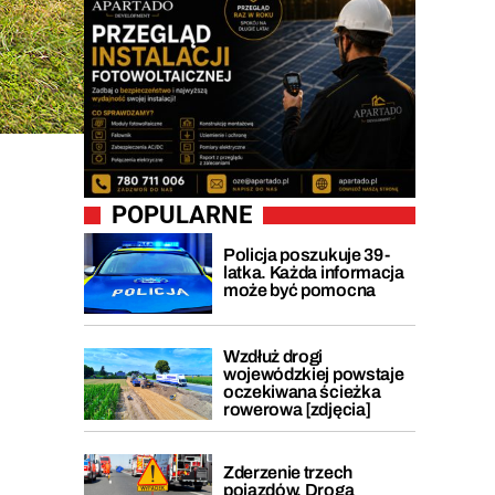
POPULARNE
Policja poszukuje 39-
latka. Każda informacja
może być pomocna
Wzdłuż drogi
wojewódzkiej powstaje
oczekiwana ścieżka
rowerowa [zdjęcia]
Zderzenie trzech
pojazdów. Droga