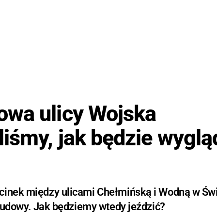
owa ulicy Wojska
liśmy, jak będzie wyglą
dcinek między ulicami Chełmińską i Wodną w Św
c budowy. Jak będziemy wtedy jeździć?