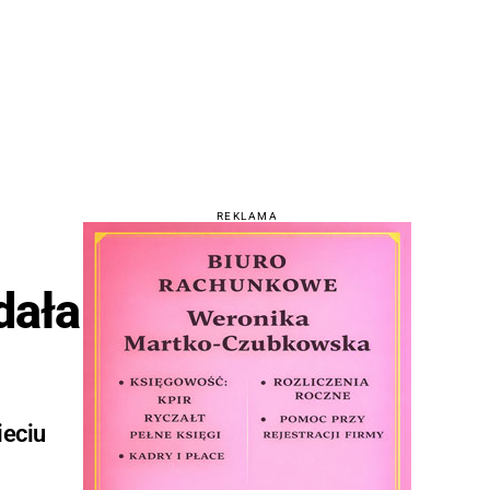
REKLAMA
dała
ieciu