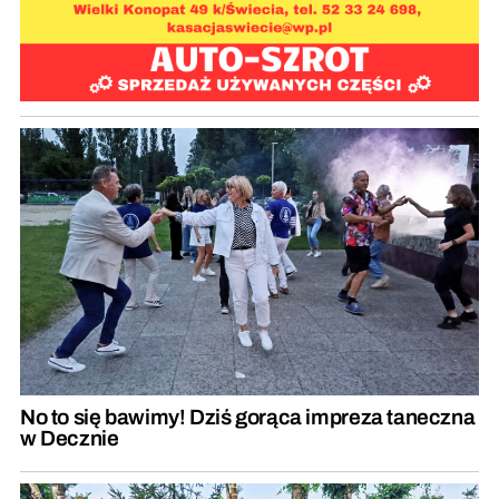
No to się bawimy! Dziś gorąca impreza taneczna
w Decznie