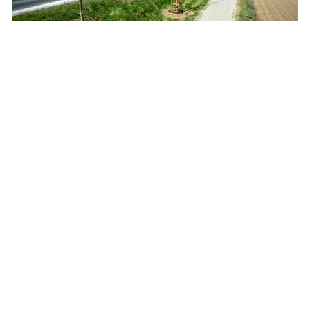
Posadzą setki drzew i krzewów przy drogach
wojewódzkich