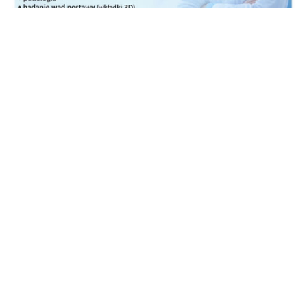
POPULARNE
Policja poszukuje 39-latka.
Każda informacja może być
pomocna
Wzdłuż drogi wojewódzkiej
powstaje oczekiwana ścieżka
rowerowa [zdjęcia]
Zderzenie trzech pojazdów.
Droga całkowicie zablokowana