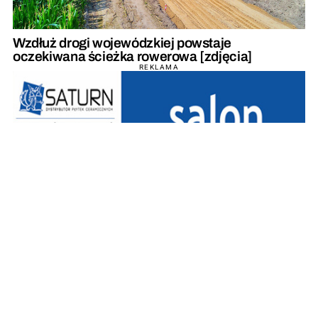
Wzdłuż drogi wojewódzkiej powstaje
oczekiwana ścieżka rowerowa [zdjęcia]
REKLAMA
REKLAMA