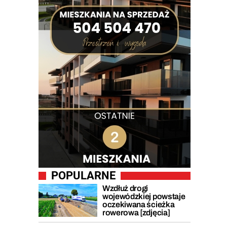
POPULARNE
Wzdłuż drogi
wojewódzkiej powstaje
oczekiwana ścieżka
rowerowa [zdjęcia]