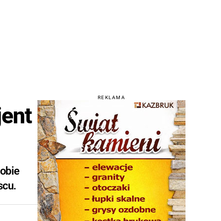
REKLAMA
jent
sobie
scu.