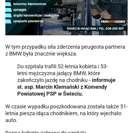
W tym przypadku siła zderzenia peugeota partnera
z BMW była znacznie większa.
Do szpitala trafili 52-letnia kobieta i 53-
letni mężczyzna jadący BMW, które
zakończyło jazdę na chodniku
- informuje
st. asp. Marcin Klemański z Komendy
Powiatowej PSP w Świeciu.
W czasie wypadku poszkodowana została także 51-
letnia piesza idąca chodnikiem, na który wjechało
auto.
Ranną kobietę zabrano do szpitala.