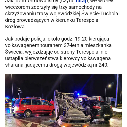
Jak już informowaliśmy (czytaj
tutaj
), we wtorek
wieczorem zderzyły się trzy samochody na
skrzyżowaniu trasy wojewódzkiej Świecie-Tuchola i
dróg prowadzących w kierunku Terespola i
Kozłowa.
Jak podaje policja, około godz. 19.20 kierująca
volkswagenem touranem 37-letnia mieszkanka
Świecia, wyjeżdżając od strony Terespola, nie
ustąpiła pierwszeństwa kierowcy volkswagena
sharana, jadącemu drogą wojewódzką nr 240.