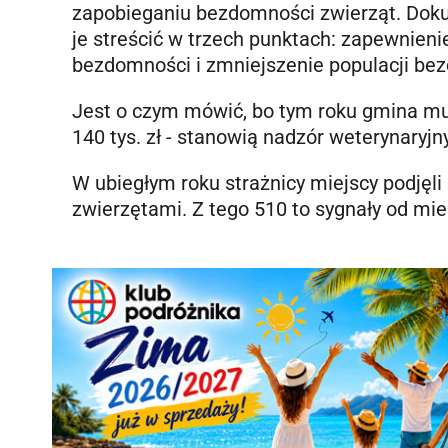
zapobieganiu bezdomności zwierząt. Dok
je streścić w trzech punktach: zapewnie
bezdomności i zmniejszenie populacji be
Jest o czym mówić, bo tym roku gmina musi
140 tys. zł - stanowią nadzór weterynaryjny
W ubiegłym roku strażnicy miejscy podjęl
zwierzętami. Z tego 510 to sygnały od mi