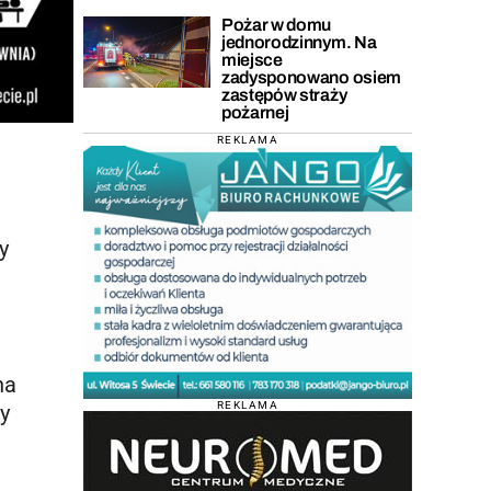
Pożar w domu
jednorodzinnym. Na
miejsce
zadysponowano osiem
zastępów straży
pożarnej
REKLAMA
y
na
REKLAMA
by