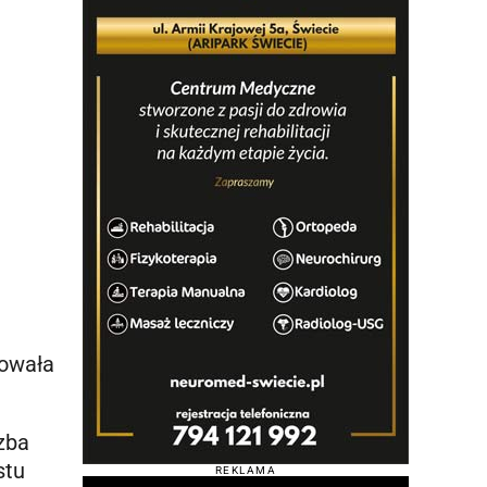
lowała
zba
stu
REKLAMA