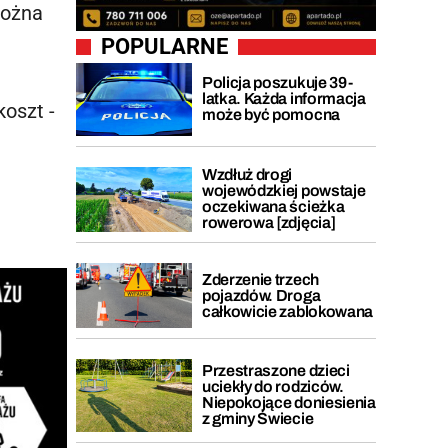
Można
POPULARNE
Policja poszukuje 39-
latka. Każda informacja
koszt -
może być pomocna
Wzdłuż drogi
wojewódzkiej powstaje
oczekiwana ścieżka
rowerowa [zdjęcia]
Zderzenie trzech
pojazdów. Droga
całkowicie zablokowana
Przestraszone dzieci
uciekły do rodziców.
Niepokojące doniesienia
z gminy Świecie