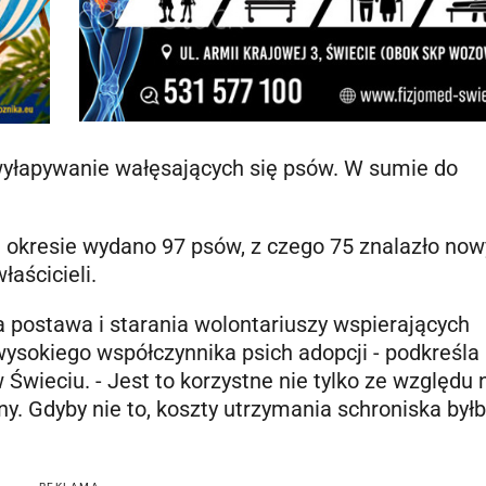
u wyłapywanie wałęsających się psów. W sumie do
okresie wydano 97 psów, z czego 75 znalazło now
aścicieli.
ła postawa i starania wolontariuszy wspierających
wysokiego współczynnika psich adopcji - podkreśla
Świeciu. - Jest to korzystne nie tylko ze względu 
ny. Gdyby nie to, koszty utrzymania schroniska był