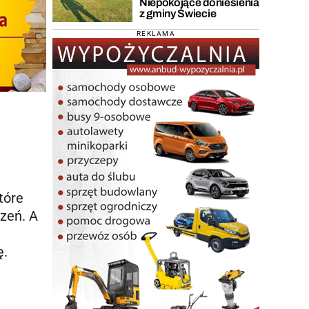
Niepokojące doniesienia
z gminy Świecie
REKLAMA
tóre
zeń. A
ię.