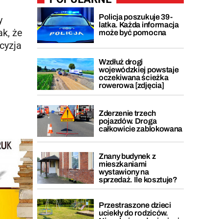
Policja poszukuje 39-
y
latka. Każda informacja
ak, że
może być pomocna
cyzja
Wzdłuż drogi
wojewódzkiej powstaje
oczekiwana ścieżka
rowerowa [zdjęcia]
Zderzenie trzech
pojazdów. Droga
całkowicie zablokowana
Znany budynek z
mieszkaniami
wystawiony na
sprzedaż. Ile kosztuje?
Przestraszone dzieci
uciekły do rodziców.