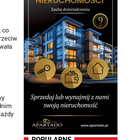
, co
rzeciw
owała
wy
ednim
każdy
POPULARNE