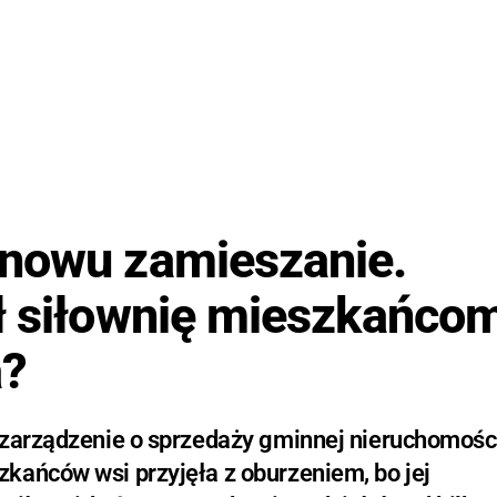
znowu zamieszanie.
ł siłownię mieszkańco
a?
 zarządzenie o sprzedaży gminnej nieruchomośc
kańców wsi przyjęła z oburzeniem, bo jej