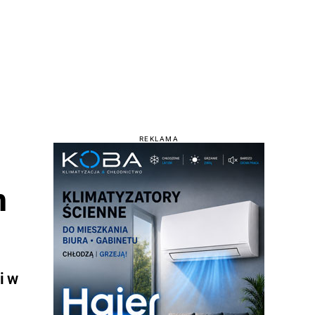
REKLAMA
m
i w