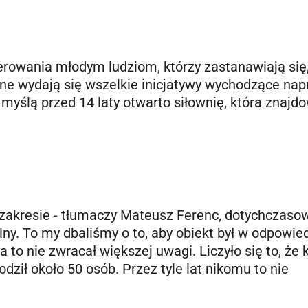
erowania młodym ludziom, którzy zastanawiają się
tne wydają się wszelkie inicjatywy wychodzące nap
yślą przed 14 laty otwarto siłownię, która znajd
zakresie - tłumaczy Mateusz Ferenc, dotychczaso
alny. To my dbaliśmy o to, aby obiekt był w odpowi
a to nie zwracał większej uwagi. Liczyło się to, że 
ził około 50 osób. Przez tyle lat nikomu to nie