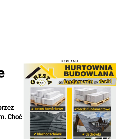
REKLAMA
e
przez
em. Choć
j