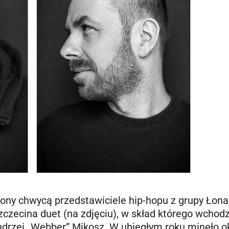
fony chwycą przedstawiciele hip-hopu z grupy Łona
czecina duet (na zdjęciu), w skład którego wchod
Andrzej „Webber” Mikosz. W ubiegłym roku minęło o