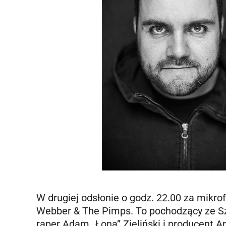
W drugiej odsłonie o godz. 22.00 za mikro
Webber & The Pimps. To pochodzący ze Sz
raper Adam „Łona” Zieliński i producent 