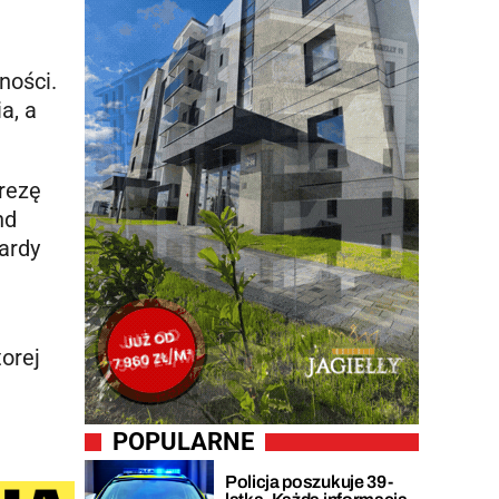
ności.
a, a
rezę
nd
ardy
orej
POPULARNE
Policja poszukuje 39-