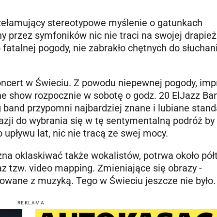
zełamujący stereotypowe myślenie o gatunkach
y przez symfoników nic nie traci na swojej drapież
fatalnej pogody, nie zabrakło chętnych do słuchani
oncert w Świeciu. Z powodu niepewnej pogody, imp
ne show rozpocznie w sobotę o godz. 20 ElJazz Ba
 band przypomni najbardziej znane i lubiane stand
zji do wybrania się w tę sentymentalną podróż by
upływu lat, nic nie tracą ze swej mocy.
na oklaskiwać także wokalistów, potrwa około półt
z tzw. video mapping. Zmieniające się obrazy -
zowane z muzyką. Tego w Świeciu jeszcze nie było.
REKLAMA