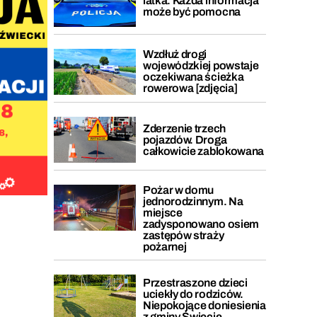
latka. Każda informacja
może być pomocna
Wzdłuż drogi
wojewódzkiej powstaje
oczekiwana ścieżka
rowerowa [zdjęcia]
Zderzenie trzech
pojazdów. Droga
całkowicie zablokowana
Pożar w domu
jednorodzinnym. Na
miejsce
zadysponowano osiem
zastępów straży
pożarnej
Przestraszone dzieci
uciekły do rodziców.
Niepokojące doniesienia
z gminy Świecie