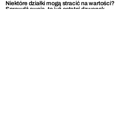
Niektóre działki mogą stracić na wartości?
Sprawdź swoją, to już ostatni dzwonek
Staranował ogrodzenie i zatrzymał się na
drzewie w ogródku [zdjęcia]