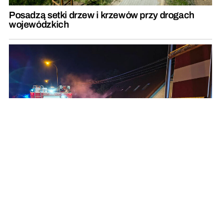
Posadzą setki drzew i krzewów przy drogach
wojewódzkich
Pożar w domu jednorodzinnym. Na miejsce
zadysponowano osiem zastępów straży
pożarnej