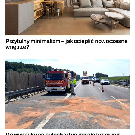
Przytulny minimalizm – jak ocieplić nowoczesne
wnętrze?
Do wypadku na autostradzie doszło tuż przed