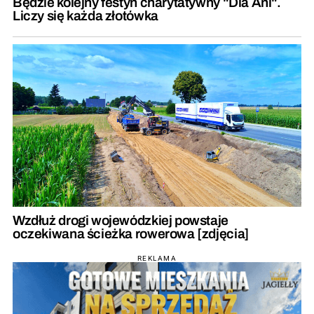
Będzie kolejny festyn charytatywny "Dla Ani".
Liczy się każda złotówka
Wzdłuż drogi wojewódzkiej powstaje
oczekiwana ścieżka rowerowa [zdjęcia]
REKLAMA