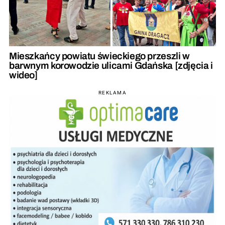
Mieszkańcy powiatu świeckiego przeszli w
barwnym korowodzie ulicami Gdańska [zdjęcia i
wideo]
REKLAMA