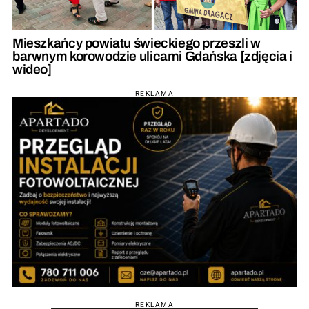
Mieszkańcy powiatu świeckiego przeszli w
barwnym korowodzie ulicami Gdańska [zdjęcia i
wideo]
REKLAMA
REKLAMA