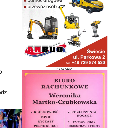
REKLAMA
o
odz.