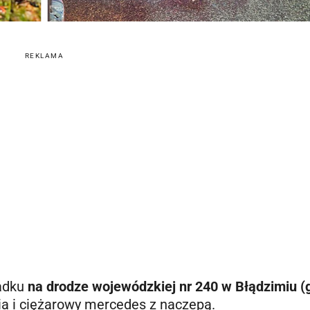
REKLAMA
padku
na drodze wojewódzkiej nr 240 w Błądzimiu 
ia i ciężarowy mercedes z naczepą.