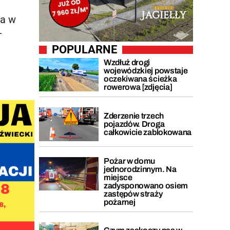
ła w
-
POPULARNE
Wzdłuż drogi
wojewódzkiej powstaje
oczekiwana ścieżka
rowerowa [zdjęcia]
Zderzenie trzech
pojazdów. Droga
całkowicie zablokowana
Pożar w domu
jednorodzinnym. Na
miejsce
zadysponowano osiem
zastępów straży
pożarnej