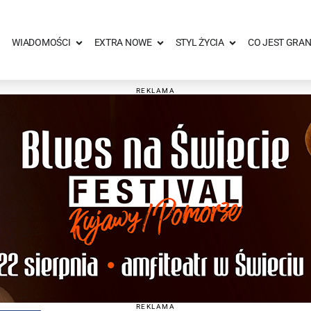
WIADOMOŚCI
EXTRA NOWE
STYL ŻYCIA
CO JEST GRAN
REKLAMA
REKLAMA