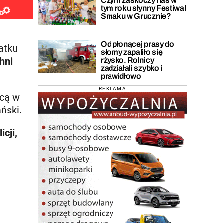
Czym zaskoczy nas w
tym roku słynny Festiwal
Smaku w Grucznie?
Od płonącej prasy do
atku
słomy zapaliło się
hni
rżysko. Rolnicy
zadziałali szybko i
prawidłowo
REKLAMA
wcą w
ński.
icji,