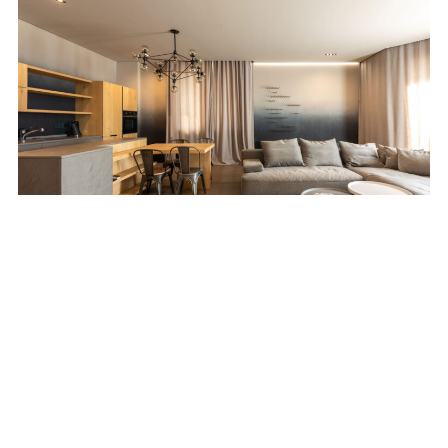
Przytulny minimalizm – jak ocieplić nowoczesne
wnętrze?
REKLAMA