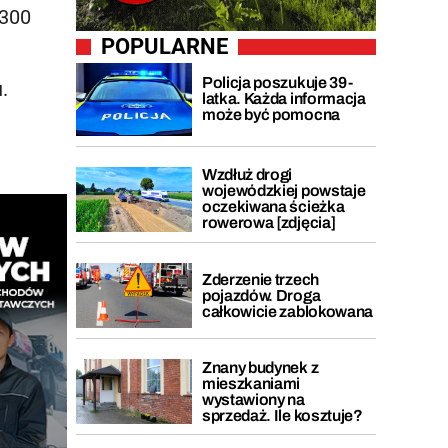
 300
POPULARNE
Policja poszukuje 39-
.
latka. Każda informacja
może być pomocna
Wzdłuż drogi
wojewódzkiej powstaje
oczekiwana ścieżka
rowerowa [zdjęcia]
Zderzenie trzech
pojazdów. Droga
całkowicie zablokowana
Znany budynek z
mieszkaniami
wystawiony na
sprzedaż. Ile kosztuje?