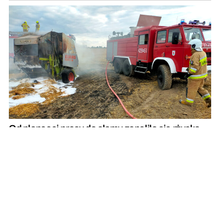
Od płonącej prasy do słomy zapaliło się rżysko.
Rolnicy zadziałali szybko i prawidłowo
REKLAMA