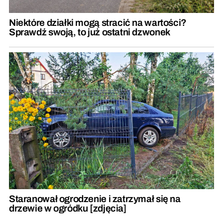
Niektóre działki mogą stracić na wartości?
Sprawdź swoją, to już ostatni dzwonek
Staranował ogrodzenie i zatrzymał się na
drzewie w ogródku [zdjęcia]