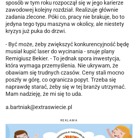
sposób w tym roku rozpoczął się w jego karierze
zawodowej kolejny rozdział. Realizuje głównie
zadania zlecone. Póki co, pracy nie brakuje, bo to
jedyna tego typu maszyna w okolicy, ale niestety
kryzys już puka do drzwi.
- Być może, żeby zwiększyć konkurencyjność będę
musiał kupić laser do wycinania - snuje plany
Remigiusz Bekier. - To jednak spora inwestycja,
która wymaga przemyślenia. Nie ukrywam, że
obawiam się trudnych czasów. Ceny stali mocno
poszły w górę, co ogranicza popyt. Trzeba się
naprawdę starać, żeby się w tej branży utrzymać.
Mam nadzieję, że mi się to uda.
a.bartniak@extraswiecie.pl
REKLAMA