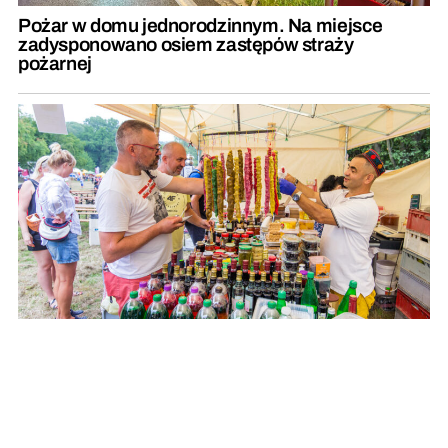
Pożar w domu jednorodzinnym. Na miejsce
zadysponowano osiem zastępów straży
pożarnej
Czym zaskoczy nas w tym roku słynny Festiwal
Smaku w Grucznie?
REKLAMA