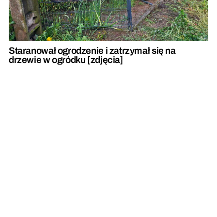
Staranował ogrodzenie i zatrzymał się na
drzewie w ogródku [zdjęcia]
Od płonącej prasy do słomy zapaliło się rżysko.
Rolnicy zadziałali szybko i prawidłowo