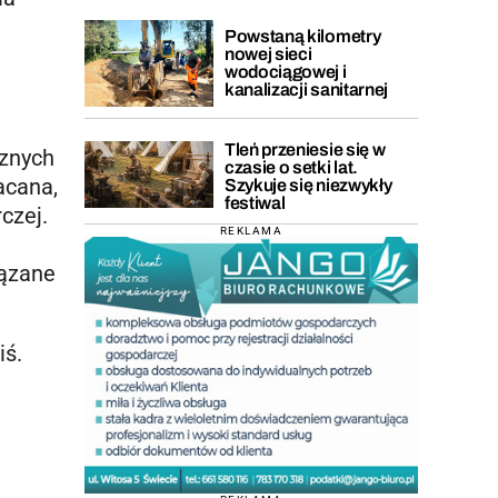
Powstaną kilometry
nowej sieci
wodociągowej i
kanalizacji sanitarnej
Tleń przeniesie się w
cznych
czasie o setki lat.
acana,
Szykuje się niezwykły
festiwal
czej.
REKLAMA
iązane
iś.