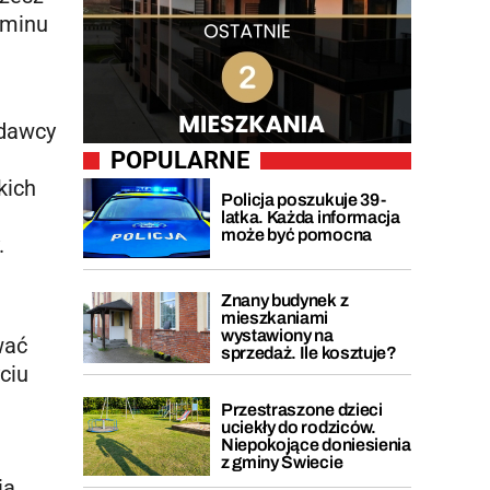
aminu
i
odawcy
POPULARNE
kich
Policja poszukuje 39-
latka. Każda informacja
może być pomocna
.
Znany budynek z
mieszkaniami
wystawiony na
wać
sprzedaż. Ile kosztuje?
ciu
Przestraszone dzieci
uciekły do rodziców.
Niepokojące doniesienia
z gminy Świecie
ia