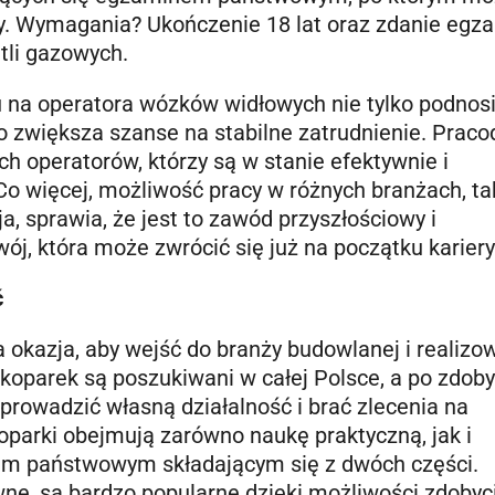
y. Wymagania? Ukończenie 18 lat oraz zdanie egz
tli gazowych.
 na operatora wózków widłowych nie tylko podnos
o zwiększa szanse na stabilne zatrudnienie. Prac
h operatorów, którzy są w stanie efektywnie i
Co więcej, możliwość pracy w różnych branżach, ta
a, sprawia, że jest to zawód przyszłościowy i
wój, która może zwrócić się już na początku kariery
ć
 okazja, aby wejść do branży budowlanej i realizo
 koparek są poszukiwani w całej Polsce, a po zdoby
rowadzić własną działalność i brać zlecenia na
parki obejmują zarówno naukę praktyczną, jak i
nem państwowym składającym się z dwóch części.
ne, są bardzo popularne dzięki możliwości zdobyc