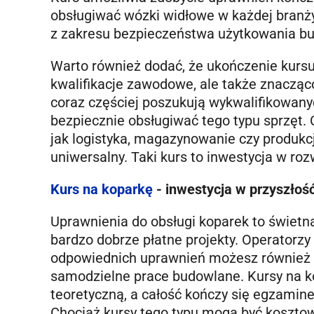
obsługiwać wózki widłowe w każdej branż
z zakresu bezpieczeństwa użytkowania bu
Warto również dodać, że ukończenie kursu
kwalifikacje zawodowe, ale także znacząc
coraz częściej poszukują wykwalifikowanyc
bezpiecznie obsługiwać tego typu sprzęt. 
jak logistyka, magazynowanie czy produkcj
uniwersalny. Taki kurs to inwestycja w roz
Kurs na koparkę
- inwestycja w przyszłoś
Uprawnienia do obsługi koparek to świetna
bardzo dobrze płatne projekty. Operatorzy
odpowiednich uprawnień możesz również p
samodzielne prace budowlane. Kursy na ko
teoretyczną, a całość kończy się egzami
Chociaż kursy tego typu mogą być kosztow