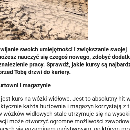
ijanie swoich umiejętności i zwiększanie swojej
m możesz nauczyć się czegoś nowego, zdobyć dodat
nalezienie pracy. Sprawdź, jakie kursy są najbardz
rzed Tobą drzwi do kariery.
urtowni i magazynie
est kurs na wózki widłowe. Jest to absolutny hit 
ktycznie każda hurtownia i magazyn korzystają z t
w wózków widłowych stale utrzymuje się na wysok
fikacji może otworzyć ogromne możliwości zawodow
czących się egzaminem państwowym, po którym m