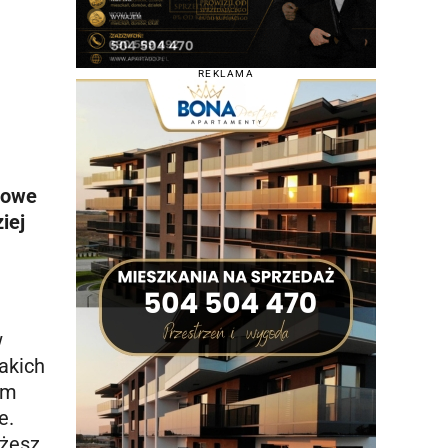
REKLAMA
kowe
iej
w
akich
im
e.
ożesz