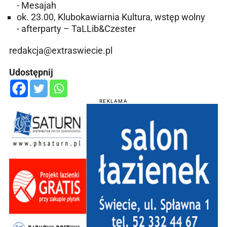
- Mesajah
ok. 23.00, Klubokawiarnia Kultura, wstęp wolny
- afterparty – TaLLib&Czester
redakcja@extraswiecie.pl
Udostępnij
REKLAMA