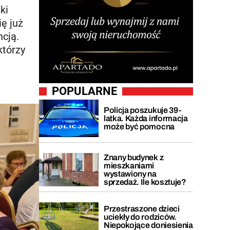
ki
ię już
cją.
którzy
POPULARNE
Policja poszukuje 39-
latka. Każda informacja
może być pomocna
Znany budynek z
mieszkaniami
wystawiony na
sprzedaż. Ile kosztuje?
Przestraszone dzieci
uciekły do rodziców.
Niepokojące doniesienia