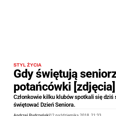
STYL ŻYCIA
Gdy świętują senior
potańcówki [zdjęcia]
Członkowie kilku klubów spotkali się dziś 
świętować Dzień Seniora.
Andrzej Pudrzyński
12 października 2018, 21:33