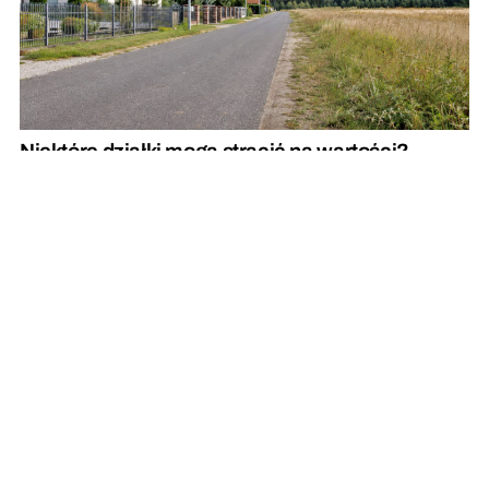
Niektóre działki mogą stracić na wartości?
Sprawdź swoją, to już ostatni dzwonek