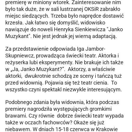
premierę w miniony wtorek. Zainteresowanie nim
było tak duże, że w sali lustrzanej OKSiR zabrakło
miejsc siedzących. Trzeba było naprędce dostawić
krzesła. Jak łatwo się domyślić, widowisko
nawiązuje do noweli Henryka Sienkiewicza "Janko
Muzykant". Nie jest jednak jej wierną adaptacją.
Za przedstawienie odpowiada Iga Jambor-
Skupniewcz, prowadząca świecki teatr. Aktorka i
reżyserka lubi eksperymenty. Nie brakuje ich także
w „Ja, Janko Muzykant?”. Aktorzy, a właściwie
aktorki, dwukrotnie schodzą ze sceny i tańczą tuż
przed widownią. Pojawia się też teatr cienia. To
wszystko czyni spektakl niezwykle interesującym.
Podobnego zdania była widownia, która podczas
premiery nagrodziła występujących gromkimi
brawami. Czy równie dobrze świecki teatr wypada
także w oczach fachowców? Okaże się już
niebawem. W dniach 15-18 czerwca w Krakowie