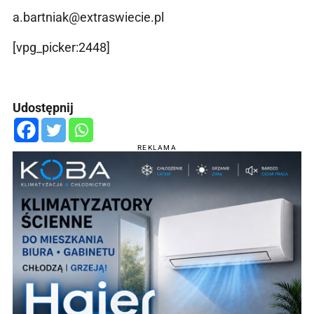
a.bartniak@extraswiecie.pl
[vpg_picker:2448]
Udostępnij
REKLAMA