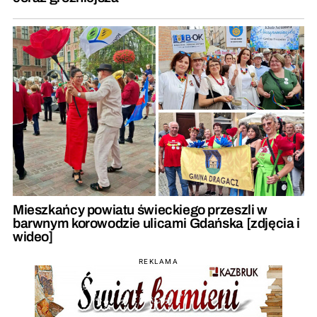
Mieszkańcy powiatu świeckiego przeszli w
barwnym korowodzie ulicami Gdańska [zdjęcia i
wideo]
REKLAMA