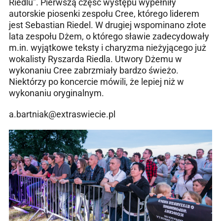
Riedlu”. Pierwszą część występu wypełniły
autorskie piosenki zespołu Cree, którego liderem
jest Sebastian Riedel. W drugiej wspominano złote
lata zespołu Dżem, o którego sławie zadecydowały
m.in. wyjątkowe teksty i charyzma nieżyjącego już
wokalisty Ryszarda Riedla. Utwory Dżemu w
wykonaniu Cree zabrzmiały bardzo świeżo.
Niektórzy po koncercie mówili, że lepiej niż w
wykonaniu oryginalnym.
a.bartniak@extraswiecie.pl