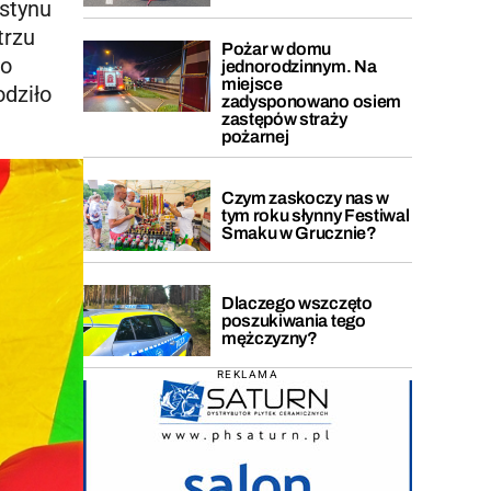
estynu
trzu
Pożar w domu
go
jednorodzinnym. Na
miejsce
odziło
zadysponowano osiem
zastępów straży
pożarnej
Czym zaskoczy nas w
tym roku słynny Festiwal
Smaku w Grucznie?
Dlaczego wszczęto
poszukiwania tego
mężczyzny?
REKLAMA