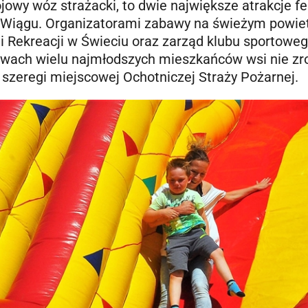
wy wóz strażacki, to dwie największe atrakcje f
Wiągu. Organizatorami zabawy na świeżym powie
u i Rekreacji w Świeciu oraz zarząd klubu sportowe
owach wielu najmłodszych mieszkańców wsi nie zr
ć szeregi miejscowej Ochotniczej Straży Pożarnej.