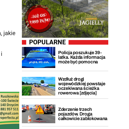
, jakie
POPULARNE
Policja poszukuje 39-
i
latka. Każda informacja
może być pomocna
Wzdłuż drogi
wojewódzkiej powstaje
oczekiwana ścieżka
rowerowa [zdjęcia]
Zderzenie trzech
pojazdów. Droga
całkowicie zablokowana