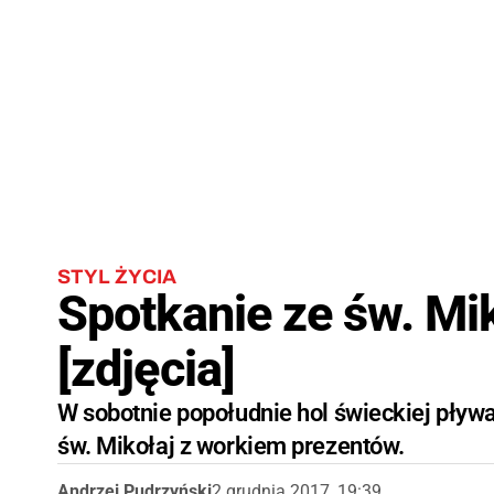
STYL ŻYCIA
Spotkanie ze św. M
[zdjęcia]
W sobotnie popołudnie hol świeckiej pływal
św. Mikołaj z workiem prezentów.
Andrzej Pudrzyński
2 grudnia 2017, 19:39