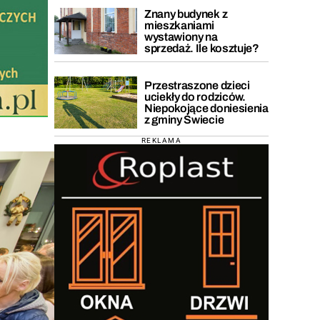
Znany budynek z
mieszkaniami
wystawiony na
sprzedaż. Ile kosztuje?
Przestraszone dzieci
uciekły do rodziców.
Niepokojące doniesienia
z gminy Świecie
REKLAMA