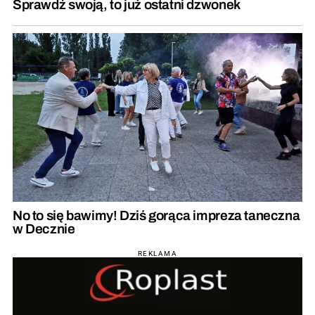
Sprawdź swoją, to już ostatni dzwonek
No to się bawimy! Dziś gorąca impreza taneczna
w Decznie
REKLAMA