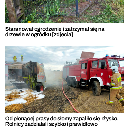
Staranował ogrodzenie i zatrzymał się na
drzewie w ogródku [zdjęcia]
Od płonącej prasy do słomy zapaliło się rżysko.
Rolnicy zadziałali szybko i prawidłowo