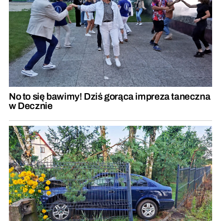
No to się bawimy! Dziś gorąca impreza taneczna
w Decznie