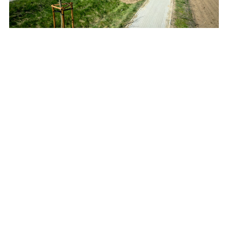
Posadzą setki drzew i krzewów przy drogach
wojewódzkich
REKLAMA