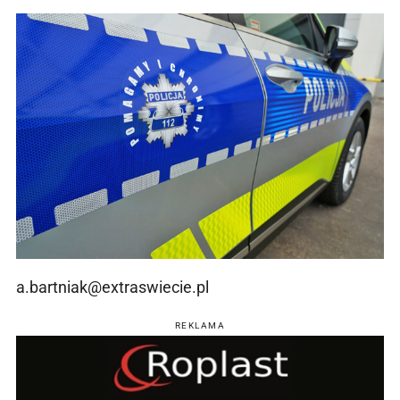
a.bartniak@extraswiecie.pl
REKLAMA