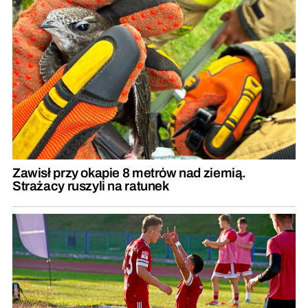
Zawisł przy okapie 8 metrów nad ziemią.
Strażacy ruszyli na ratunek