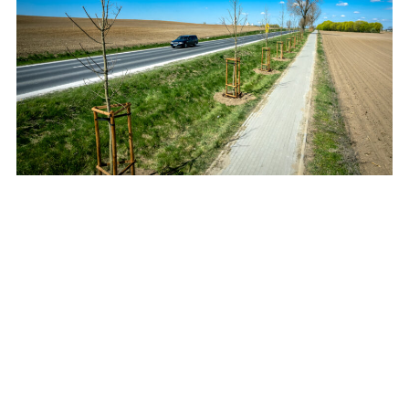
Posadzą setki drzew i krzewów przy drogach
wojewódzkich
REKLAMA