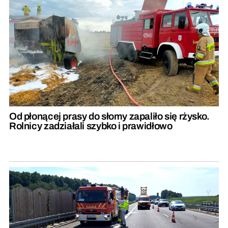
Od płonącej prasy do słomy zapaliło się rżysko.
Rolnicy zadziałali szybko i prawidłowo