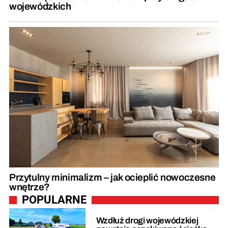
wojewódzkich
Przytulny minimalizm – jak ocieplić nowoczesne
wnętrze?
POPULARNE
Wzdłuż drogi wojewódzkiej