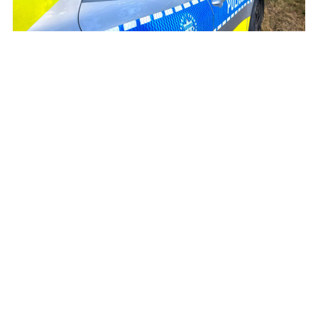
Dlaczego wszczęto poszukiwania tego
mężczyzny?
Kiedy nowe przedszkole i żłobek zostaną oddane
do użytku?