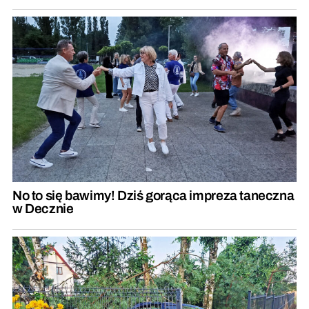
No to się bawimy! Dziś gorąca impreza taneczna
w Decznie