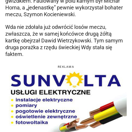
gwizdkiem. Faulowany w polu karnym był Michał
Horna, a „jedenastkę” pewnie wykorzystał bohater
meczu, Szymon Kocieniewski.
Wda nie zdołała już odwrócić losów meczu,
zwłaszcza, że w samej końcówce drugą żółtą
kartkę obejrzał Dawid Wietrzykowski. Tym samym
druga porażka z rzędu świeckiej Wdy stała się
faktem.
REKLAMA