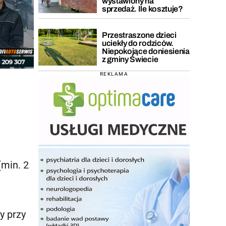
wystawiony na
sprzedaż. Ile kosztuje?
Przestraszone dzieci
uciekły do rodziców.
Niepokojące doniesienia
z gminy Świecie
REKLAMA
(min. 2
y przy