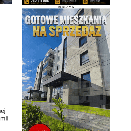
REKLAMA
ej
rmii