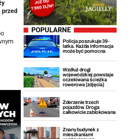
ży
 przed
POPULARNE
po
ownym
Policja poszukuje 39-
latka. Każda informacja
może być pomocna
Wzdłuż drogi
wojewódzkiej powstaje
oczekiwana ścieżka
rowerowa [zdjęcia]
Zderzenie trzech
pojazdów. Droga
całkowicie zablokowana
Znany budynek z
mieszkaniami