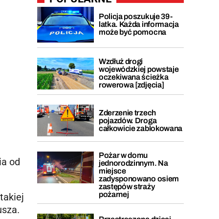
Policja poszukuje 39-
latka. Każda informacja
może być pomocna
Wzdłuż drogi
wojewódzkiej powstaje
oczekiwana ścieżka
rowerowa [zdjęcia]
Zderzenie trzech
pojazdów. Droga
całkowicie zablokowana
Pożar w domu
ia od
jednorodzinnym. Na
miejsce
zadysponowano osiem
zastępów straży
pożarnej
takiej
usza.