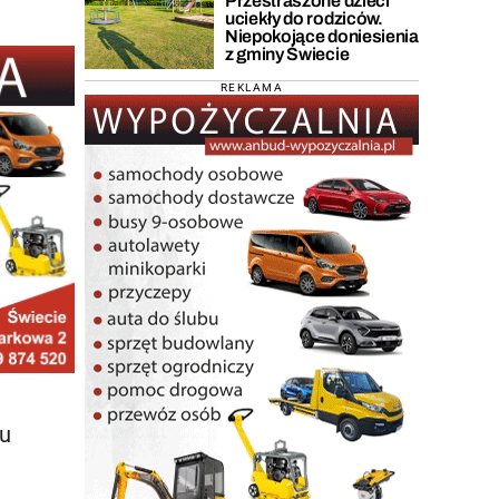
Przestraszone dzieci
uciekły do rodziców.
Niepokojące doniesienia
z gminy Świecie
REKLAMA
nu