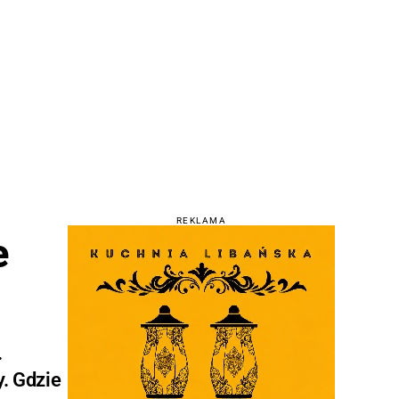
REKLAMA
e
.
. Gdzie